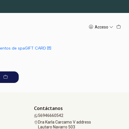
Acceso
mientos de spa
GIFT CARD 💌
Contáctanos
56946660542
Dra Karla Carcamo V address
Lautaro Navarro 503