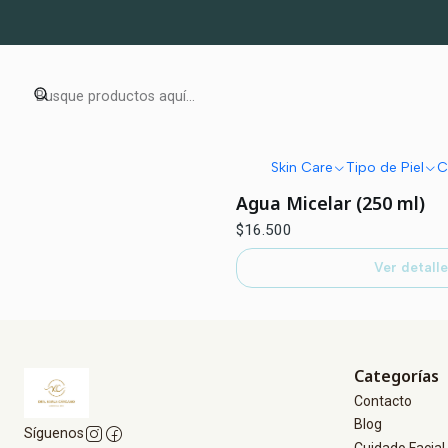
Skin Care
Tipo de Piel
C
|
Laboratorios Babé
Agotado
Agua Micelar (250 ml)
$16.500
Ver detalle
Categorías
Contacto
Blog
Síguenos
Cuidado Facial 