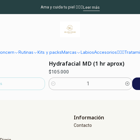
Inicio
Rutinas
Rutina Manchas
Limpiador
Ama y cuida tu piel 🧖🏻‍♀️
Leer más
Limpiador
oncern
Rutinas
Kits y packs
Marcas
Labios
Accesorios
🧖🏽‍♀️Trata
|
Hydrafacial MD (1 hr aprox)
$105.000
s
Cantidad
Información
Contacto
Diario