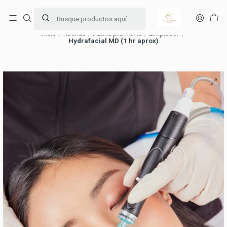
Ama y cuida tu piel 🧖🏻‍♀️
Leer más
Inicio
Rutinas
Rutina piel mixta
Limpiador
Hydrafacial MD (1 hr aprox)