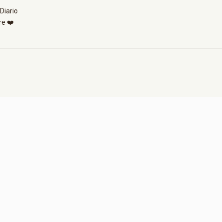
Diario
re ❤️