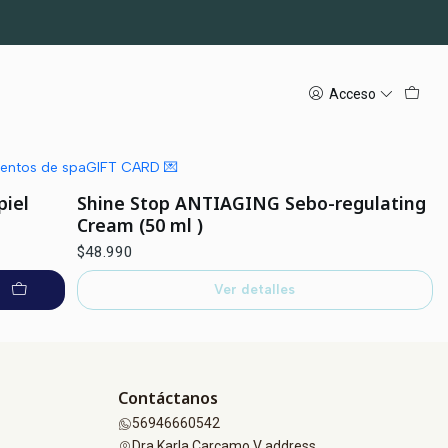
Acceso
mientos de spa
GIFT CARD 💌
|
Casmara
Agotado
piel
Shine Stop ANTIAGING Sebo-regulating
Cream (50 ml )
$48.990
Ver detalles
Contáctanos
56946660542
Dra Karla Carcamo V address