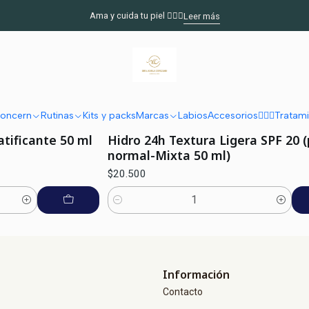
Inicio
Rutinas
Rutina Adolescente
Crema día
Ama y cuida tu piel 🧖🏻‍♀️
Leer más
Crema día
oncern
Rutinas
Kits y packs
Marcas
Labios
Accesorios
🧖🏽‍♀️Trata
|
Laboratorios Babé
tificante 50 ml
Hidro 24h Textura Ligera SPF 20 (
normal-Mixta 50 ml)
$20.500
Cantidad
Información
Contacto