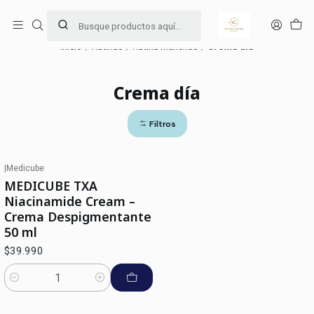
Ama y cuida tu piel 🧖🏻‍♀️
Leer más
Inicio
Rutinas
Rutina Manchas
Crema día
Crema día
Filtros
|
Medicube
MEDICUBE TXA
Niacinamide Cream –
Crema Despigmentante
50 ml
$39.990
Cantidad