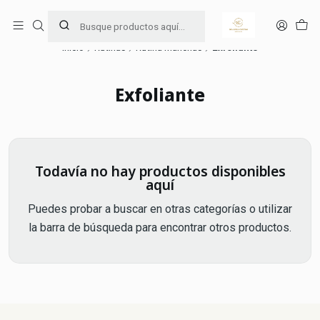
Ama y cuida tu piel 🧖🏻‍♀️
Leer más
Inicio
Rutinas
Rutina Manchas
Exfoliante
Exfoliante
Todavía no hay productos disponibles
aquí
Puedes probar a buscar en otras categorías o utilizar
la barra de búsqueda para encontrar otros productos.