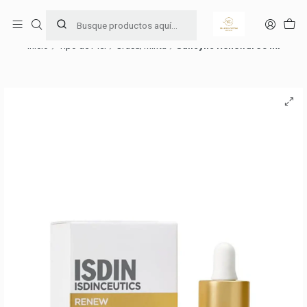
Ama y cuida tu piel 🧖🏻‍♀️
Leer más
Inicio
Tipo de Piel
Grasa/Mixta
Salicylic Renewal 30 ml