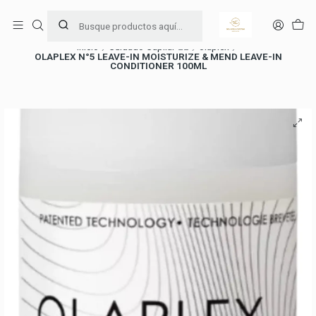
Ama y cuida tu piel 🧖🏻‍♀️
Leer más
Inicio
Cuidado Capilar 💇‍♀️
olaplex
OLAPLEX N°5 LEAVE-IN MOISTURIZE & MEND LEAVE-IN
CONDITIONER 100ML