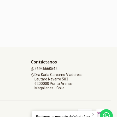
Contáctanos
56946660542
Dra Karla Carcamo V address
Lautaro Navarro 503
6200000 Punta Arenas
Magallanes - Chile
Envíanos un mensaje de WhatsApp