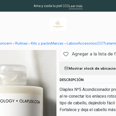
idado Capilar 💇‍♀️
OLAPLEX N°5 BOND MAINTENANCE ACONDICIONAD
Ama y cuida tu piel 🧖🏻‍♀️
Leer más
|
OLAPLEX N°
ACONDICION
oncern
Rutinas
Kits y packs
Marcas
Labios
Accesorios
🧖🏽‍♀️Trata
Agregar a la lista de 
Mostrar stock de ubicaci
DESCRIPCIÓN
Olaplex Nº5 Acondicionador prot
al re-conectar los enlaces rot
tipo de cabello, dejándolo fácil
Fortalece y deja el cabello más