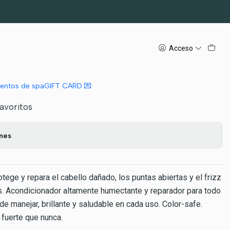
OR 250ML
Acceso
5 BOND MAINTENANCE
ADOR 250ML
mientos de spa
GIFT CARD 💌
favoritos
ones
ege y repara el cabello dañado, los puntas abiertas y el frizz
os. Acondicionador altamente humectante y reparador para todo
 de manejar, brillante y saludable en cada uso. Color-safe.
 fuerte que nunca.