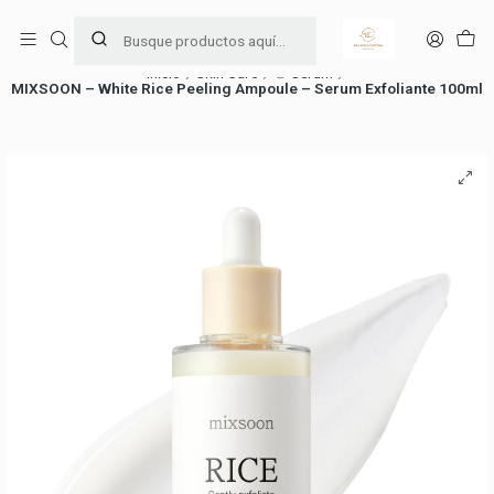
Ama y cuida tu piel 🧖🏻‍♀️
Leer más
Inicio
Skin Care
④ Serum
MIXSOON – White Rice Peeling Ampoule – Serum Exfoliante 100ml