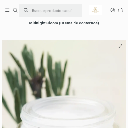
Ama y cuida tu piel 🧖🏻‍♀️
Leer más
Inicio
Skin Care
⑥ Contorno de ojos
Midnight Bloom (Crema de contornos)