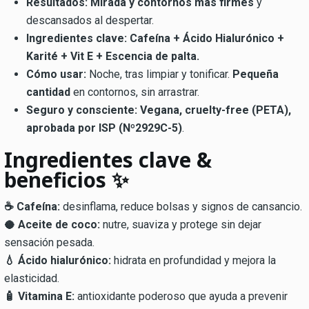
Resultados:
Mirada y contornos más firmes
y
descansados al despertar.
Ingredientes clave:
Cafeína + Ácido Hialurónico +
Karité + Vit E + Escencia de palta.
Cómo usar:
Noche, tras limpiar y tonificar.
Pequeña
cantidad
en contornos, sin arrastrar.
Seguro y consciente:
Vegana, cruelty-free (PETA),
aprobada por ISP (Nº2929C-5)
.
Ingredientes clave &
beneficios ✨
☕ Cafeína:
desinflama, reduce bolsas y signos de cansancio.
🥥 Aceite de coco:
nutre, suaviza y protege sin dejar
sensación pesada.
💧 Ácido hialurónico:
hidrata en profundidad y mejora la
elasticidad.
🧴 Vitamina E:
antioxidante poderoso que ayuda a prevenir