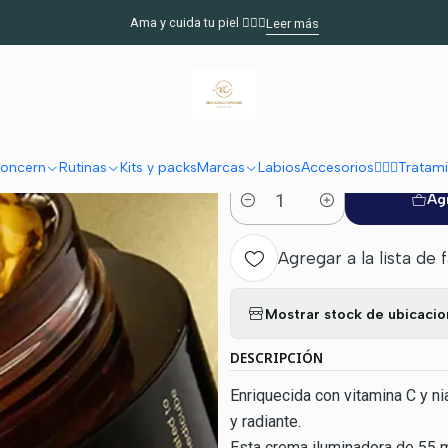
e
⑦ Crema Facial
MEDICUBE Deep Vita C Capsule Cream – Crema Ilu
Ama y cuida tu piel 🧖🏻‍♀️
Leer más
|
MEDICUBE Dee
Crema Ilumin
oncern
Rutinas
Kits y packs
Marcas
Labios
Accesorios
🧖🏽‍♀️Trata
Ag
Cantidad
Agregar a la lista de 
Mostrar stock de ubicaci
DESCRIPCIÓN
Enriquecida con vitamina C y ni
y radiante.
Esta crema iluminadora de 55 m