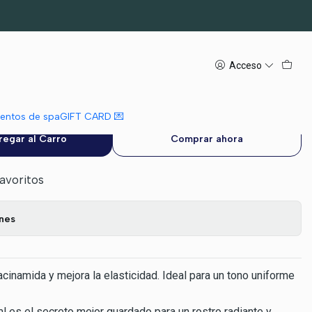
minadora 55 ml
Acceso
p Vita C Capsule Cream –
adora 55 ml
mientos de spa
GIFT CARD 💌
regar al Carro
Comprar ahora
favoritos
ones
acinamida y mejora la elasticidad. Ideal para un tono uniforme
l es el secreto mejor guardado para un rostro radiante y