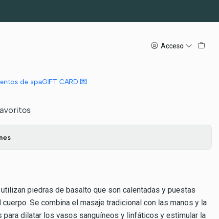
Acceso
s Calientes
regar al Carro
Comprar ahora
mientos de spa
GIFT CARD 💌
favoritos
ones
 utilizan piedras de basalto que son calentadas y puestas
cuerpo. Se combina el masaje tradicional con las manos y la
 para dilatar los vasos sanguíneos y linfáticos y estimular la