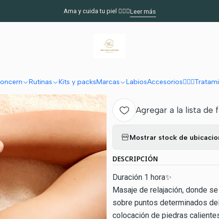
Inicio
🧖🏽‍♀️Tratamientos de spa
Masaje piedras Calientes
Ama y cuida tu piel 🧖🏻‍♀️
Leer más
|
Masaje piedra
Ag
oncern
Rutinas
Kits y packs
Marcas
Labios
Accesorios
🧖🏽‍♀️Trata
Cantidad
Agregar a la lista de 
Mostrar stock de ubicaci
DESCRIPCIÓN
Duración 1 hora✨
Masaje de relajación, donde se
sobre puntos determinados del 
colocación de piedras calientes