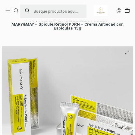
Ama y cuida tu piel 🧖🏻‍♀️
Leer más
Inicio
Rutinas
Rutina piel madura
Serum
MARY&MAY – Spicule Retinol PDRN – Crema Antiedad con
Espículas 15g