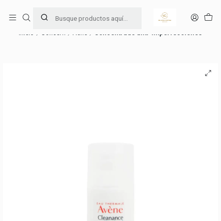
Ama y cuida tu piel 🧖🏻‍♀️
Leer más
Inicio
Concern
Acné
Concentrado anti-imperfecciones