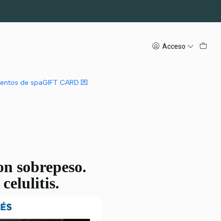
Acceso
n Emtone
mientos de spa
GIFT CARD 💌
con sobrepeso.
elulitis.