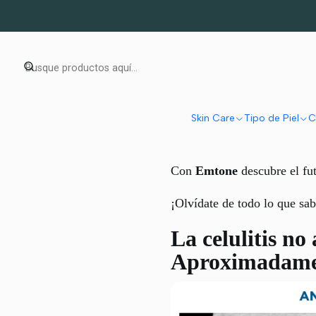
Al fin 
Skin Care
Tipo de Piel
C
Con
Emtone
descubre el fu
¡Olvídate de todo lo que sab
La celulitis no
Aproximadament