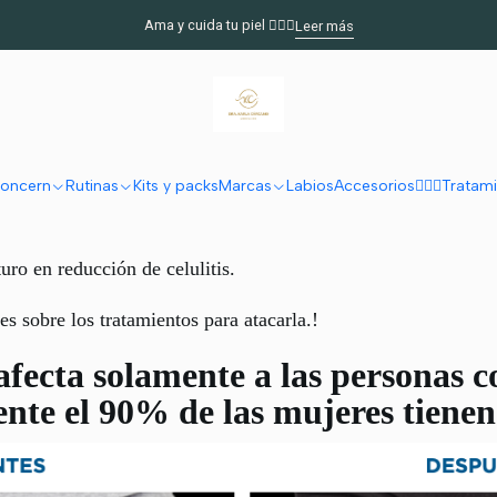
Inicio
Post
Al fin en Chile y en nuestra Región Emtone
Ama y cuida tu piel 🧖🏻‍♀️
Leer más
PUBLICADO EL 10/8/2021
en Chile y en nuestra Regió
Post
oncern
Rutinas
Kits y packs
Marcas
Labios
Accesorios
🧖🏽‍♀️Trata
turo en reducción de celulitis.
es sobre los tratamientos para atacarla.!
 afecta solamente a las personas 
e el 90% de las mujeres tienen c